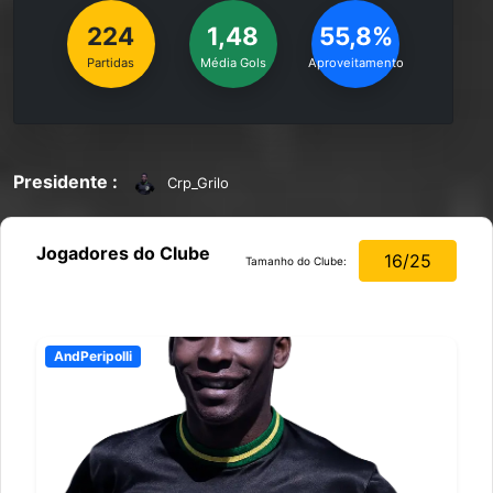
224
1,48
55,8%
Partidas
Média Gols
Aproveitamento
Presidente :
Crp_Grilo
Jogadores do Clube
16/25
Tamanho do Clube:
AndPeripolli