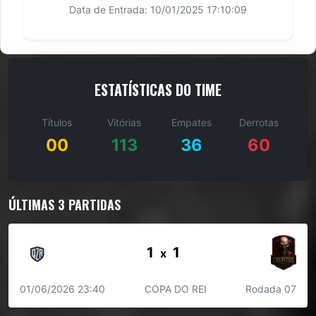
Data de Entrada: 10/01/2025 17:10:09
ESTATÍSTICAS DO TIME
Títulos
Vitórias
Empates
Derrotas
00
113
36
60
ÚLTIMAS 3 PARTIDAS
1
1
x
01/06/2026 23:40
COPA DO REI
Rodada 07