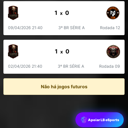
1
0
x
09/04/2026 21:40
3º BR SÉRIE A
Rodada 12
1
0
x
02/04/2026 21:40
3º BR SÉRIE A
Rodada 09
Não há jogos futuros
Apoiar LB eSports