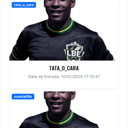
tata_o_cara
TATA_O_CARA
Data de Entrada: 10/01/2025 17:19:47
xcosta09x