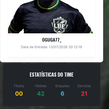
OGUGA77_
Data de Entrada: 13/07/2026 20:12:16
ESTATÍSTICAS DO TIME
Títulos
Vitórias
Empates
Derrotas
00
42
6
21