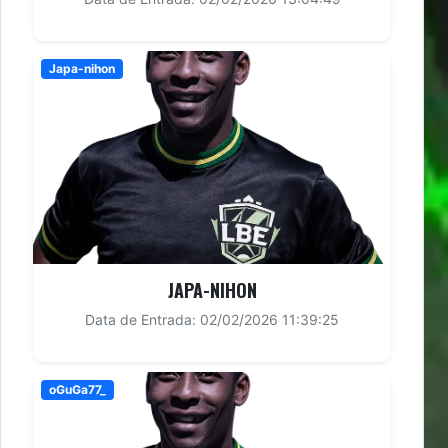
Japa-nihon
JAPA-NIHON
Data de Entrada: 02/02/2026 11:39:25
oGuGa77_