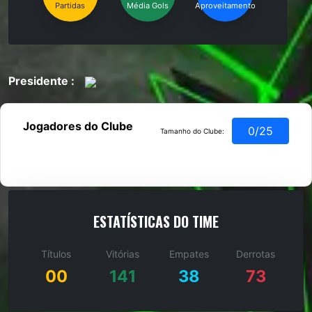
Partidas
Média Gols
Aproveitamento
Presidente :
Jogadores do Clube
0/25
Tamanho do Clube:
ESTATÍSTICAS DO TIME
Títulos
Vitórias
Empates
Derrotas
00
141
38
73