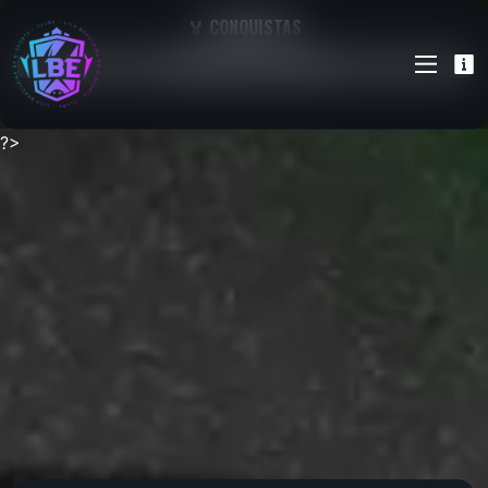
🏅 CONQUISTAS
🥇 Nenhuma até o momento
?>