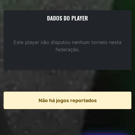
DADOS DO PLAYER
Este player não disputou nenhum torneio nesta
federação.
Não há jogos reportados