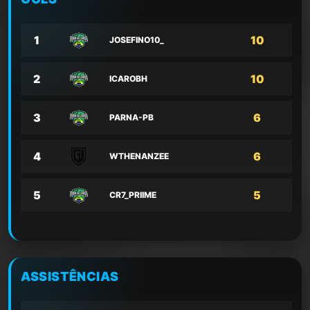
1
10
JOSEFINO10_
2
10
ICAROBH
3
6
PARNA-PB
4
6
WTHENANZEE
5
5
CR7_PRIIME
ASSISTÊNCIAS