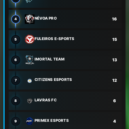
NÉVOA PRO
16
4
FULEIROS E-SPORTS
15
5
IMORTAL TEAM
13
6
CITIZENS ESPORTS
12
7
LAVRAS FC
6
8
PRIMEX ESPORTS
4
9