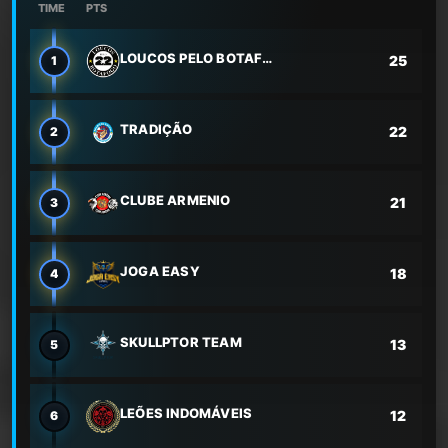
TIME
PTS
LOUCOS PELO BOTAFOGO
25
1
TRADIÇÃO
22
2
CLUBE ARMENIO
21
3
JOGA EASY
18
4
SKULLPTOR TEAM
13
5
LEÕES INDOMÁVEIS
12
6