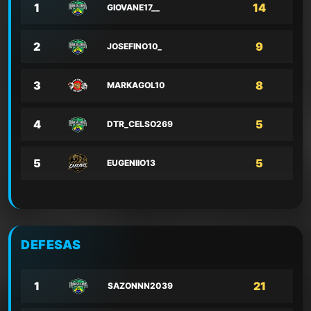
1
14
GIOVANE17__
2
9
JOSEFINO10_
3
8
MARKAGOL10
4
5
DTR_CELSO269
5
5
EUGENIIO13
DEFESAS
1
21
SAZONNN2039