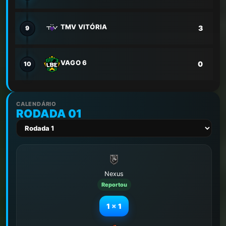
TMV VITÓRIA
3
9
VAGO 6
0
10
CALENDÁRIO
RODADA 01
Nexus
Reportou
1
x
1