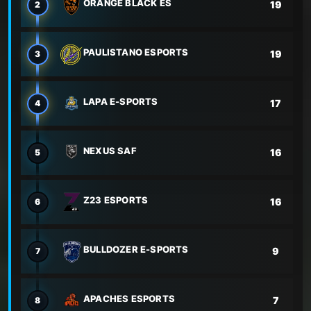
ORANGE BLACK ES
19
2
PAULISTANO ESPORTS
19
3
LAPA E-SPORTS
17
4
NEXUS SAF
16
5
Z23 ESPORTS
16
6
BULLDOZER E-SPORTS
9
7
APACHES ESPORTS
7
8