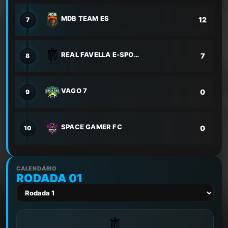
MDB TEAM ES
12
7
REAL FAVELLA E-SPORTS
7
8
VAGO 7
0
9
SPACE GAMER FC
0
10
CALENDÁRIO
RODADA 01