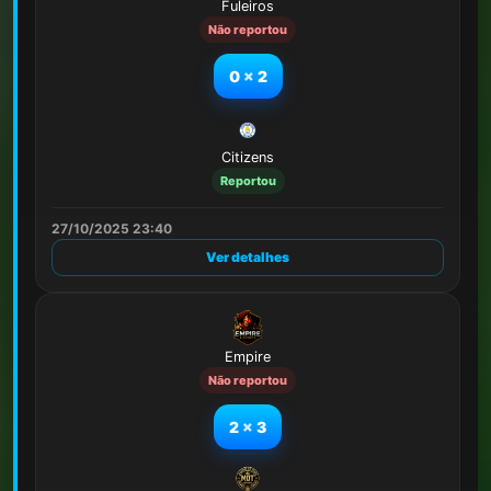
Fuleiros
Não reportou
0
x
2
Citizens
Reportou
27/10/2025 23:40
Ver detalhes
Empire
Não reportou
2
x
3