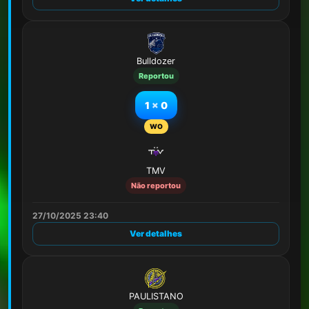
Bulldozer
Reportou
1
x
0
WO
TMV
Não reportou
27/10/2025 23:40
Ver detalhes
PAULISTANO