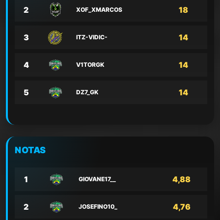
2
18
XOF_XMARCOS
3
14
ITZ-VIDIC-
4
14
V1TORGK
5
14
DZ7_GK
NOTAS
1
4,88
GIOVANE17__
2
4,76
JOSEFINO10_