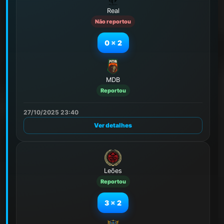
Real
Não reportou
0
x
2
MDB
Reportou
27/10/2025 23:40
Ver detalhes
Leões
Reportou
3
x
2