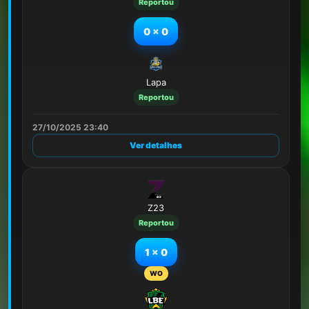
Reportou
0
x
0
Lapa
Reportou
27/10/2025 23:40
Ver detalhes
Z23
Reportou
1
x
0
WO