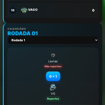
VAGO
0
10
CALENDÁRIO
RODADA 01
Lavras
Não reportou
0
x
1
VG
Reportou