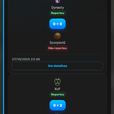
Dynasty
Reportou
0
x
0
ScorpionS
Não reportou
27/10/2025 23:40
Ver detalhes
XoF
Reportou
0
x
2