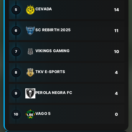
CEVADA
14
5
SC REBIRTH 2025
11
6
VIKINGS GAMING
10
7
TKV E-SPORTS
4
8
PEROLA NEGRA FC
4
9
VAGO 5
0
10